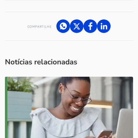
COMPARTILHE
Acesse nossos canais de atendimento
Ficou com alguma dúvida?
.
Se
você é um profissional da imprensa, entre em contato pelo
imprensa@sebrae.com.br
fale com a ASN em cada UF
ou
Notícias relacionadas