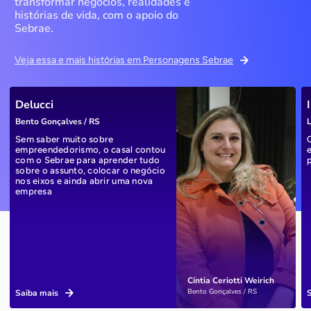
transformar negócios, realidades e
histórias de vida, com o apoio do
Sebrae.
Veja essa e mais histórias em Personagens Sebrae
Delucci
Bento Gonçalves / RS
L
Sem saber muito sobre
empreendedorismo, o casal contou
com o Sebrae para aprender tudo
sobre o assunto, colocar o negócio
nos eixos e ainda abrir uma nova
empresa
Cíntia Ceriotti Weirich
Bento Gonçalves / RS
Saiba mais