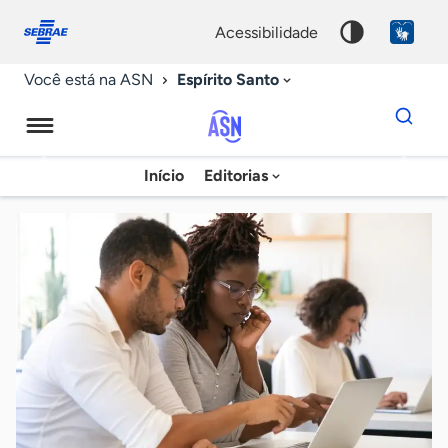
Fale
Acessibilidade
conosco
0
acessibilidade
9
Espírito Santo
Você está na ASN
Dados
para
busca
Agência
Início
Editorias
Palavra
Sebrae
chave
de
Notícias