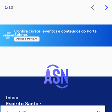
1
/10
Confira cursos, eventos e conteúdos do Portal
Sebrae.
Acesse o Portal
Início
Espírito Santo
Sobre a ASN