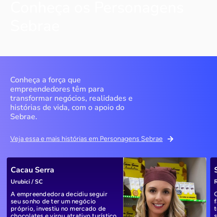
Conheça os Personagens
Sebrae
Conheça a força que
empreendedores têm para
transformar negócios, realidades e
histórias de vida, com o apoio do
Sebrae.
Veja essa e mais histórias em Personagens Sebrae
Cacau Serra
Urubici / SC
R
A empreendedora decidiu seguir
seu sonho de ter um negócio
próprio, investiu no mercado de
chocolates e virou atrativo turístico