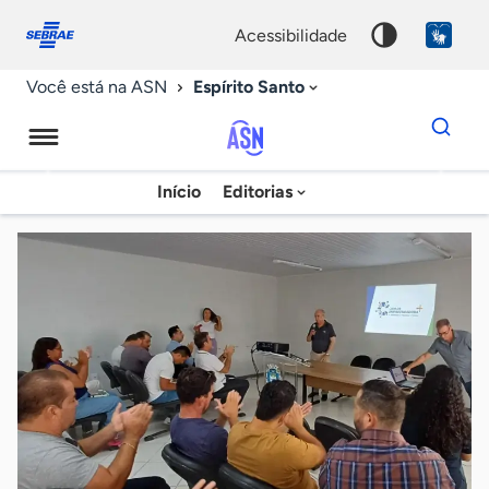
Fale
Acessibilidade
conosco
0
acessibilidade
9
Espírito Santo
Você está na ASN
Dados
para
busca
Agência
Início
Editorias
Palavra
Sebrae
chave
de
Notícias