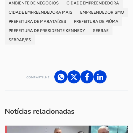
AMBIENTE DE NEGÓCIOS
CIDADE EMPREENDEDORA
CIDADE EMPREENDEDORA MAIS
EMPREENDEDORISMO
PREFEITURA DE MARATAÍZES
PREFEITURA DE PIÚMA
PREFEITURA DE PRESIDENTE KENNEDY
SEBRAE
SEBRAE/ES
COMPARTILHE
Acesse nossos canais de atendimento
Ficou com alguma dúvida?
.
Se
você é um profissional da imprensa, entre em contato pelo
imprensa@sebrae.com.br
fale com a ASN em cada UF
ou
Notícias relacionadas