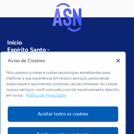
Início
Espírito Santo
Sobre a ASN
Aviso de Cookies
Últimas notícias
Entre em contato
Nós usamos cookies e outras tecnologias semelhantes para
Editorias
melhorar a sua experiência em nossos serviços, personalizar
publicidade e recomendar conteúdo de seu interesse. Ao utilizar
Economia & Política
nossos serviços, você concorda com tal monitoramento descrito
em nossa
Política de Privacidade
Inovação & Tecnologia
Cultura empreendedora
Dados
Aceitar todos os cookies
Arquivo